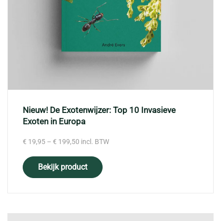
Nieuw! De Exotenwijzer: Top 10 Invasieve
Exoten in Europa
Price
€
19,95
–
€
199,50
incl. BTW
range:
€ 19,95
Bekijk product
through
€ 199,50