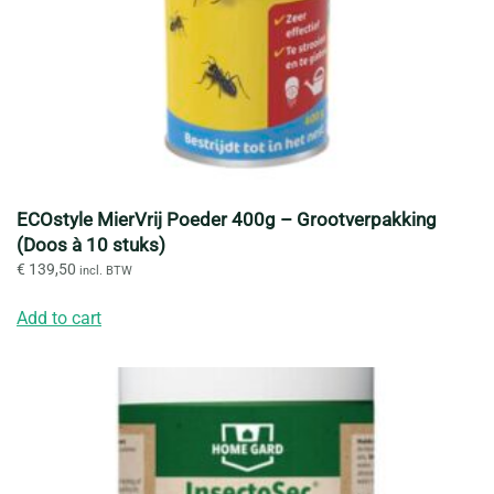
ECOstyle MierVrij Poeder 400g – Grootverpakking
(Doos à 10 stuks)
€
139,50
incl. BTW
Add to cart