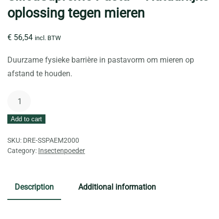
oplossing tegen mieren
€
56,54
incl. BTW
Duurzame fysieke barrière in pastavorm om mieren op
afstand te houden.
SilicaSupreme
Pasta
Add to cart
-
Natuurlijke
SKU:
DRE-SSPAEM2000
barrière
Category:
Insectenpoeder
tegen
mieren
Description
Additional information
2kg
quantity