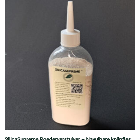
SilicaSupreme Poederverstuiver – Navulbare knijpfles