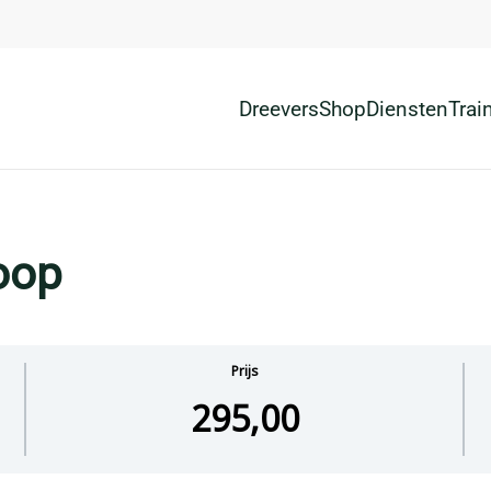
Dreevers
Shop
Diensten
Trai
oop
Prijs
295,00