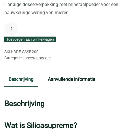
Handige doseerverpakking met mineraalpoeder voor een
nauwkeurige wering van mieren.
SilicaSupreme
Strooibus
Toevoegen aan winkelwagen
-
Kant-
SKU:
DRE-SSSB200
en-
Categorie:
Insectenpoeder
klare
mierenwering
Beschrijving
Aanvullende informatie
200
gram
aantal
Beschrijving
Wat is Silicasupreme?