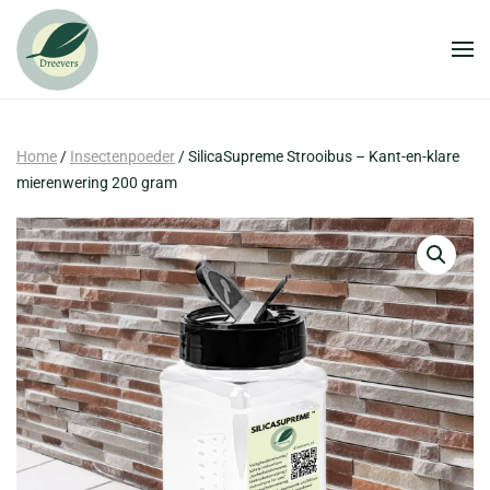
Overslaan en naar de inhoud gaan
Home
/
Insectenpoeder
/ SilicaSupreme Strooibus – Kant-en-klare
mierenwering 200 gram