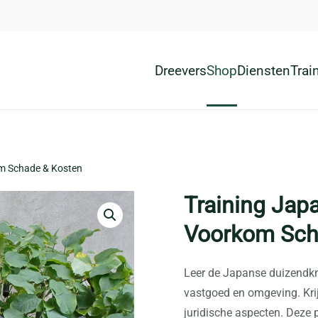
Dreevers
Shop
Diensten
Trai
om Schade & Kosten
Training Jap
Voorkom Sch
Leer de Japanse duizendkn
vastgoed en omgeving. Krij
juridische aspecten. Deze