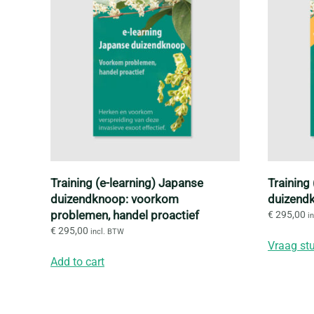
Training (e-learning) Japanse
Training
duizendknoop: voorkom
duizend
problemen, handel proactief
€
295,00
i
€
295,00
incl. BTW
Vraag st
Add to cart