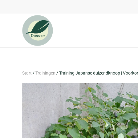
Zum Hauptinhalt springen
Start
/
Trainingen
/ Training Japanse duizendknoop | Voork