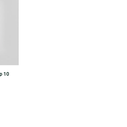
op 10
n