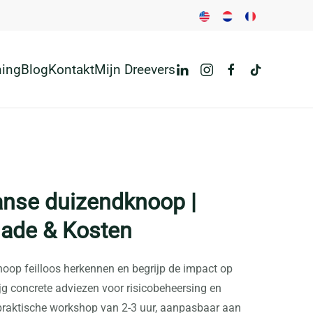
ning
Blog
Kontakt
Mijn Dreevers
anse duizendknoop |
ade & Kosten
oop feilloos herkennen en begrijp de impact op
g concrete adviezen voor risicobeheersing en
 praktische workshop van 2-3 uur, aanpasbaar aan