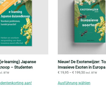
 (e-learning) Japanse
Nieuw! De Exotenwijzer: T
knoop – Studenten
Invasieve Exoten in Europa
Preisspanne:
€
19,95
–
€
199,50
ncl. BTW
incl. BTW
€ 19,95
Dieses
bis
udentenkorting aan!
Ausführung wählen
Produkt
€ 199,50
weist
mehrere
Variante