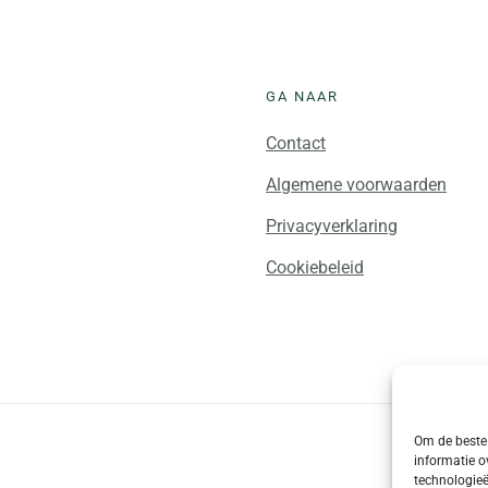
auf.
Die
Optionen
GA NAAR
können
Contact
auf
der
Algemene voorwaarden
Produktse
Privacyverklaring
gewählt
Cookiebeleid
werden
Om de beste 
informatie o
technologieë