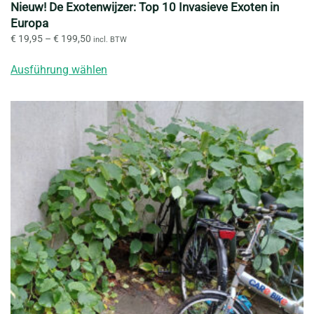
Nieuw! De Exotenwijzer: Top 10 Invasieve Exoten in
Europa
Preisspanne:
€
19,95
–
€
199,50
incl. BTW
€ 19,95
Dieses
bis
Ausführung wählen
Produkt
€ 199,50
weist
mehrere
Varianten
auf.
Die
Optionen
können
auf
der
Produktseite
gewählt
werden